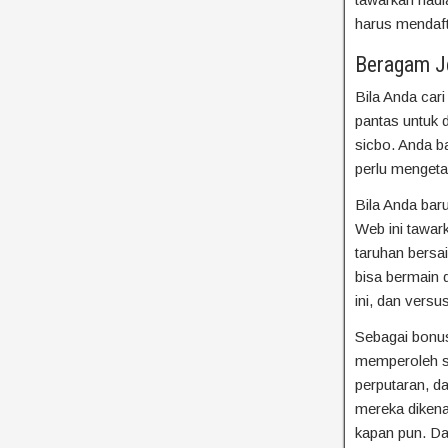
harus mendaft
Beragam J
Bila Anda cari
pantas untuk d
sicbo. Anda b
perlu mengeta
Bila Anda baru
Web ini tawar
taruhan bersai
bisa bermain 
ini, dan vers
Sebagai bonus
memperoleh s
perputaran, d
mereka diken
kapan pun. Da