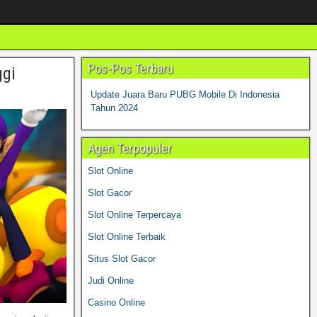
Pos-Pos Terbaru
ggi
Update Juara Baru PUBG Mobile Di Indonesia
Tahun 2024
Agen Terpopuler
Slot Online
Slot Gacor
Slot Online Terpercaya
Slot Online Terbaik
Situs Slot Gacor
Judi Online
Casino Online