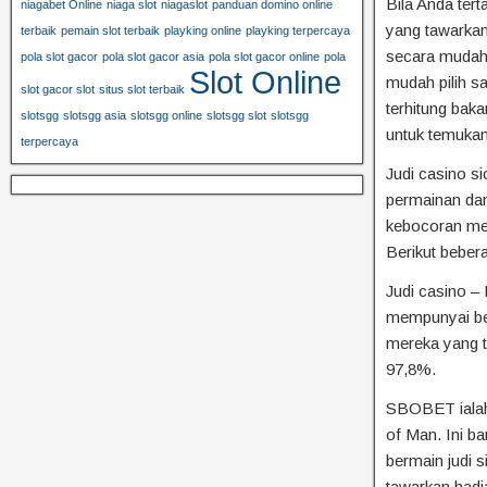
Bila Anda tert
niagabet Online
niaga slot
niagaslot
panduan domino online
yang tawarkan 
terbaik
pemain slot terbaik
playking online
playking terpercaya
secara mudah 
pola slot gacor
pola slot gacor asia
pola slot gacor online
pola
Slot Online
mudah pilih s
slot gacor slot
situs slot terbaik
terhitung baka
slotsgg
slotsgg asia
slotsgg online
slotsgg slot
slotsgg
untuk temukan 
terpercaya
Judi casino s
permainan da
kebocoran mem
Berikut bebera
Judi casino – 
mempunyai be
mereka yang t
97,8%.
SBOBET ialah 
of Man. Ini ba
bermain judi s
tawarkan hadi