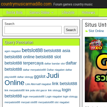
countrymusicarmadillo.com
Forum games country music
Berita Bola
Games Online
Lifestyle
Hotnews
Situs Unt
Search
Search
Slot Online
Query Pencarian
betslot88
betslot88 asia
agen niagabet
betslot88 online
betslot88 slot
betslot88 terpercaya
daftar
daftar bandar slot
betslot88
daftar merpatislot88
Daftar niagabet
daftar
Judi
ggslot
playslot88
daftar slotsgg
Online
link betslot88
Link Alternatif niagabet
login
link merpatislot88
link pola slot gacor
link slotsgg
betslot88
login merpatislot88
Login niagabet
login slotsgg
merpatislot88
merpati slot88
merpatislot88 slot
niagabet