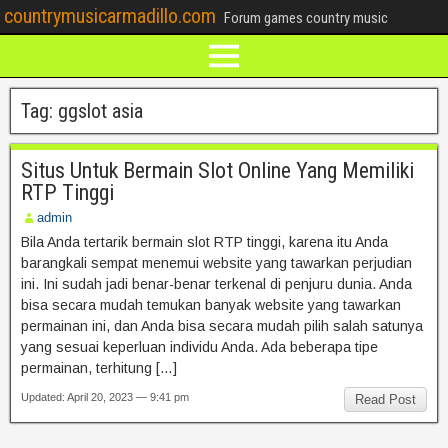
countrymusicarmadillo.com
Forum games country music
Tag:
ggslot asia
Situs Untuk Bermain Slot Online Yang Memiliki
RTP Tinggi
admin
Bila Anda tertarik bermain slot RTP tinggi, karena itu Anda
barangkali sempat menemui website yang tawarkan perjudian
ini. Ini sudah jadi benar-benar terkenal di penjuru dunia. Anda
bisa secara mudah temukan banyak website yang tawarkan
permainan ini, dan Anda bisa secara mudah pilih salah satunya
yang sesuai keperluan individu Anda. Ada beberapa tipe
permainan, terhitung […]
Updated: April 20, 2023 — 9:41 pm
Read Post