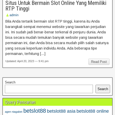
Situs Untuk Bermain Slot Online Yang Memiliki
RTP Tinggi
admin
Bila Anda tertarik bermain slot RTP tinggi, karena itu Anda
barangkali sempat menemui website yang tawarkan perjudian
ini. Ini sudah jadi benar-benar terkenal di penjuru dunia. Anda
bisa secara mudah temukan banyak website yang tawarkan
permainan ini, dan Anda bisa secara mudah pilih salah satunya
yang sesuai keperluan individu Anda. Ada beberapa tipe
permainan, terhitung […]
Updated: April 20, 2023 — 9:41 pm
Read Post
Search
Search
Query Pencarian
betslot88
betslot88 asia
betslot88 online
agen niagabet