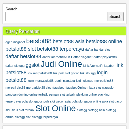
Search
Search
Query Pencarian
betslot88
betslot88 asia
betslot88 online
agen niagabet
betslot88 slot
betslot88 terpercaya
daftar bandar slot
daftar betslot88
daftar merpatislot88
Daftar niagabet
daftar playslot88
Judi Online
ggslot
link
daftar slotsgg
Link Alternatif niagabet
betslot88
login
link merpatislot88
link pola slot gacor
link slotsgg
betslot88
login merpatislot88
Login niagabet
login slotsgg
merpatislot88
merpati slot88
merpatislot88 slot
niagabet
niagabet Online
niaga slot
niagaslot
panduan domino online terbaik
pemain slot terbaik
playking online
playking
terpercaya
pola slot gacor
pola slot gacor asia
pola slot gacor online
pola slot gacor
Slot Online
slot
situs slot terbaik
slotsgg
slotsgg asia
slotsgg
online
slotsgg slot
slotsgg terpercaya