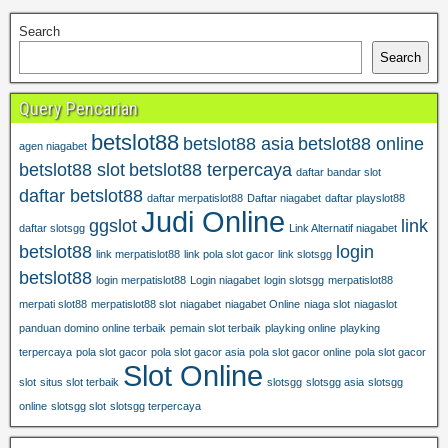
Search
Search
Query Pencarian
betslot88
betslot88 asia
betslot88 online
agen niagabet
betslot88 slot
betslot88 terpercaya
daftar bandar slot
daftar betslot88
daftar merpatislot88
Daftar niagabet
daftar playslot88
Judi Online
ggslot
link
daftar slotsgg
Link Alternatif niagabet
betslot88
login
link merpatislot88
link pola slot gacor
link slotsgg
betslot88
login merpatislot88
Login niagabet
login slotsgg
merpatislot88
merpati slot88
merpatislot88 slot
niagabet
niagabet Online
niaga slot
niagaslot
panduan domino online terbaik
pemain slot terbaik
playking online
playking
terpercaya
pola slot gacor
pola slot gacor asia
pola slot gacor online
pola slot gacor
Slot Online
slot
situs slot terbaik
slotsgg
slotsgg asia
slotsgg
online
slotsgg slot
slotsgg terpercaya