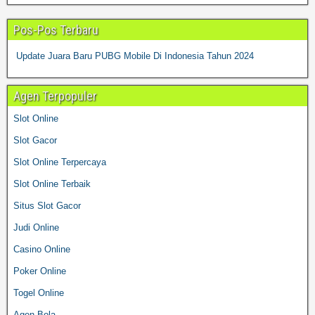
Pos-Pos Terbaru
Update Juara Baru PUBG Mobile Di Indonesia Tahun 2024
Agen Terpopuler
Slot Online
Slot Gacor
Slot Online Terpercaya
Slot Online Terbaik
Situs Slot Gacor
Judi Online
Casino Online
Poker Online
Togel Online
Agen Bola