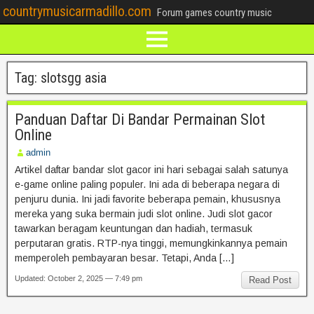
countrymusicarmadillo.com
Forum games country music
Tag:
slotsgg asia
Panduan Daftar Di Bandar Permainan Slot
Online
admin
Artikel daftar bandar slot gacor ini hari sebagai salah satunya
e-game online paling populer. Ini ada di beberapa negara di
penjuru dunia. Ini jadi favorite beberapa pemain, khususnya
mereka yang suka bermain judi slot online. Judi slot gacor
tawarkan beragam keuntungan dan hadiah, termasuk
perputaran gratis. RTP-nya tinggi, memungkinkannya pemain
memperoleh pembayaran besar. Tetapi, Anda […]
Updated: October 2, 2025 — 7:49 pm
Read Post