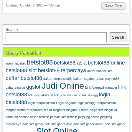
Updated: October 2, 2025 — 7:54 pm
Read Post
Search
Search
Query Pencarian
betslot88
betslot88 asia
betslot88 online
agen niagabet
betslot88 slot
betslot88 terpercaya
daftar bandar slot
daftar betslot88
daftar merpatislot88
Daftar niagabet
daftar playslot88
Judi Online
ggslot
link
daftar slotsgg
Link Alternatif niagabet
betslot88
login
link merpatislot88
link pola slot gacor
link slotsgg
betslot88
login merpatislot88
Login niagabet
login slotsgg
merpatislot88
merpati slot88
merpatislot88 slot
niagabet
niagabet Online
niaga slot
niagaslot
panduan domino online terbaik
pemain slot terbaik
playking online
playking
terpercaya
pola slot gacor
pola slot gacor asia
pola slot gacor online
pola slot gacor
Slot Online