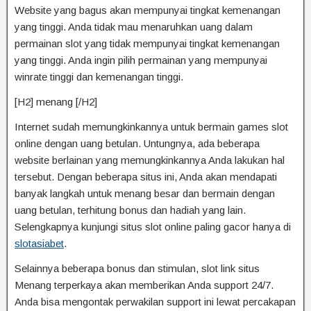
Website yang bagus akan mempunyai tingkat kemenangan
yang tinggi. Anda tidak mau menaruhkan uang dalam
permainan slot yang tidak mempunyai tingkat kemenangan
yang tinggi. Anda ingin pilih permainan yang mempunyai
winrate tinggi dan kemenangan tinggi.
[H2] menang [/H2]
Internet sudah memungkinkannya untuk bermain games slot
online dengan uang betulan. Untungnya, ada beberapa
website berlainan yang memungkinkannya Anda lakukan hal
tersebut. Dengan beberapa situs ini, Anda akan mendapati
banyak langkah untuk menang besar dan bermain dengan
uang betulan, terhitung bonus dan hadiah yang lain.
Selengkapnya kunjungi situs slot online paling gacor hanya di
slotasiabet
.
Selainnya beberapa bonus dan stimulan, slot link situs
Menang terperkaya akan memberikan Anda support 24/7.
Anda bisa mengontak perwakilan support ini lewat percakapan