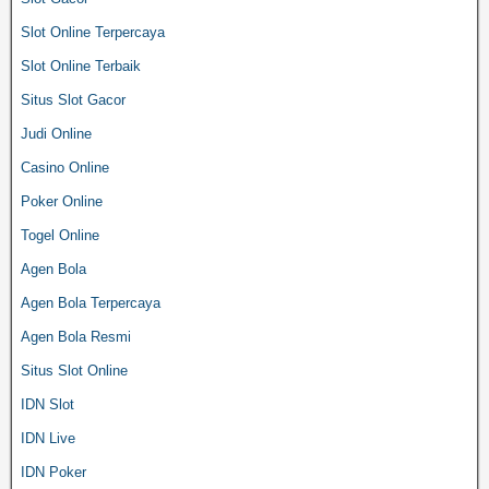
Slot Online Terpercaya
Slot Online Terbaik
Situs Slot Gacor
Judi Online
Casino Online
Poker Online
Togel Online
Agen Bola
Agen Bola Terpercaya
Agen Bola Resmi
Situs Slot Online
IDN Slot
IDN Live
IDN Poker