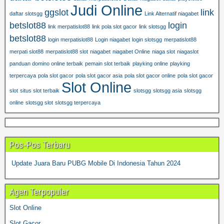
Judi Online
ggslot
link
daftar slotsgg
Link Alternatif niagabet
betslot88
login
link merpatislot88
link pola slot gacor
link slotsgg
betslot88
login merpatislot88
Login niagabet
login slotsgg
merpatislot88
merpati slot88
merpatislot88 slot
niagabet
niagabet Online
niaga slot
niagaslot
panduan domino online terbaik
pemain slot terbaik
playking online
playking
terpercaya
pola slot gacor
pola slot gacor asia
pola slot gacor online
pola slot gacor
Slot Online
slot
situs slot terbaik
slotsgg
slotsgg asia
slotsgg
online
slotsgg slot
slotsgg terpercaya
Pos-Pos Terbaru
Update Juara Baru PUBG Mobile Di Indonesia Tahun 2024
Agen Terpopuler
Slot Online
Slot Gacor