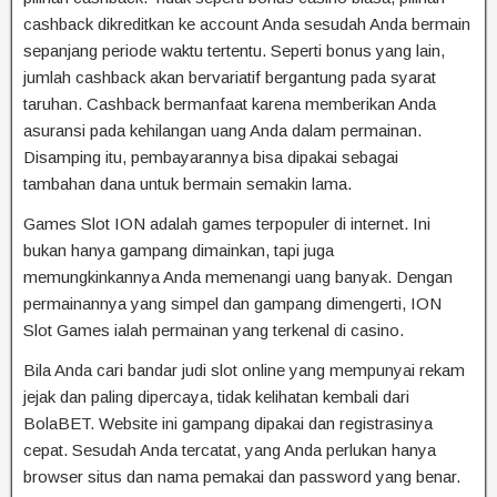
cashback dikreditkan ke account Anda sesudah Anda bermain
sepanjang periode waktu tertentu. Seperti bonus yang lain,
jumlah cashback akan bervariatif bergantung pada syarat
taruhan. Cashback bermanfaat karena memberikan Anda
asuransi pada kehilangan uang Anda dalam permainan.
Disamping itu, pembayarannya bisa dipakai sebagai
tambahan dana untuk bermain semakin lama.
Games Slot ION adalah games terpopuler di internet. Ini
bukan hanya gampang dimainkan, tapi juga
memungkinkannya Anda memenangi uang banyak. Dengan
permainannya yang simpel dan gampang dimengerti, ION
Slot Games ialah permainan yang terkenal di casino.
Bila Anda cari bandar judi slot online yang mempunyai rekam
jejak dan paling dipercaya, tidak kelihatan kembali dari
BolaBET. Website ini gampang dipakai dan registrasinya
cepat. Sesudah Anda tercatat, yang Anda perlukan hanya
browser situs dan nama pemakai dan password yang benar.