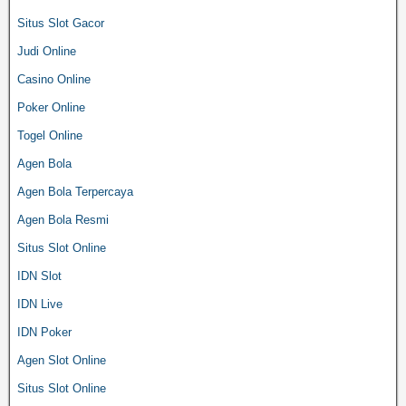
Situs Slot Gacor
Judi Online
Casino Online
Poker Online
Togel Online
Agen Bola
Agen Bola Terpercaya
Agen Bola Resmi
Situs Slot Online
IDN Slot
IDN Live
IDN Poker
Agen Slot Online
Situs Slot Online