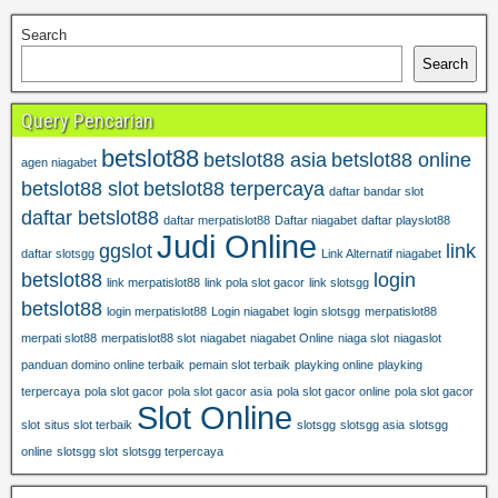
Search
Search
Query Pencarian
betslot88
betslot88 asia
betslot88 online
agen niagabet
betslot88 slot
betslot88 terpercaya
daftar bandar slot
daftar betslot88
daftar merpatislot88
Daftar niagabet
daftar playslot88
Judi Online
ggslot
link
daftar slotsgg
Link Alternatif niagabet
betslot88
login
link merpatislot88
link pola slot gacor
link slotsgg
betslot88
login merpatislot88
Login niagabet
login slotsgg
merpatislot88
merpati slot88
merpatislot88 slot
niagabet
niagabet Online
niaga slot
niagaslot
panduan domino online terbaik
pemain slot terbaik
playking online
playking
terpercaya
pola slot gacor
pola slot gacor asia
pola slot gacor online
pola slot gacor
Slot Online
slot
situs slot terbaik
slotsgg
slotsgg asia
slotsgg
online
slotsgg slot
slotsgg terpercaya