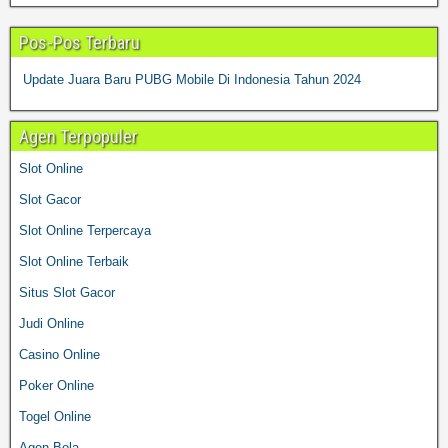
Pos-Pos Terbaru
Update Juara Baru PUBG Mobile Di Indonesia Tahun 2024
Agen Terpopuler
Slot Online
Slot Gacor
Slot Online Terpercaya
Slot Online Terbaik
Situs Slot Gacor
Judi Online
Casino Online
Poker Online
Togel Online
Agen Bola