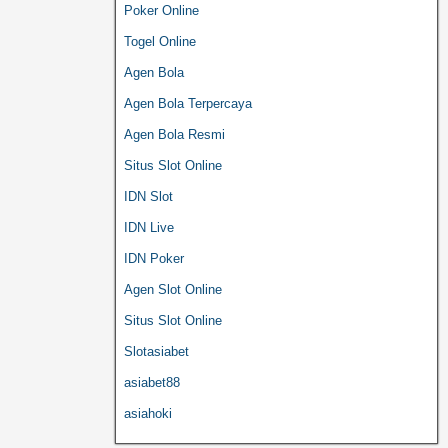
Poker Online
Togel Online
Agen Bola
Agen Bola Terpercaya
Agen Bola Resmi
Situs Slot Online
IDN Slot
IDN Live
IDN Poker
Agen Slot Online
Situs Slot Online
Slotasiabet
asiabet88
asiahoki