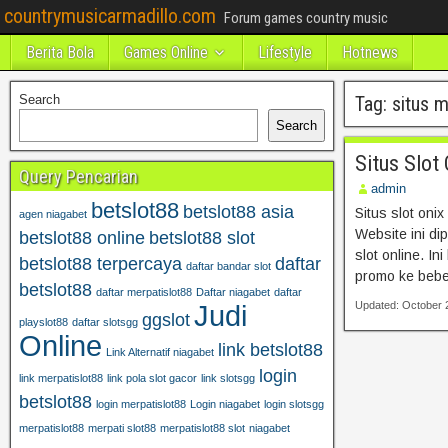
countrymusicarmadillo.com
Forum games country music
Berita Bola
Games Online
Lifestyle
Hotnews
Search
Tag:
situs 
Search
Situs Slot
Query Pencarian
admin
betslot88
betslot88 asia
Situs slot oni
agen niagabet
Website ini di
betslot88 online
betslot88 slot
slot online. 
betslot88 terpercaya
daftar
daftar bandar slot
promo ke beber
betslot88
daftar merpatislot88
Daftar niagabet
daftar
Judi
Updated: October 
ggslot
playslot88
daftar slotsgg
Online
link betslot88
Link Alternatif niagabet
login
link merpatislot88
link pola slot gacor
link slotsgg
betslot88
login merpatislot88
Login niagabet
login slotsgg
merpatislot88
merpati slot88
merpatislot88 slot
niagabet