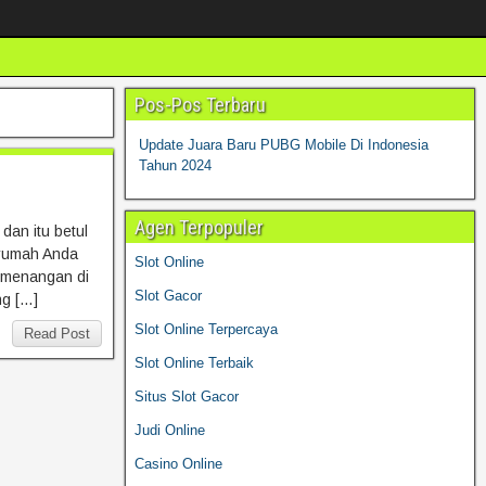
Pos-Pos Terbaru
Update Juara Baru PUBG Mobile Di Indonesia
Tahun 2024
Agen Terpopuler
dan itu betul
 rumah Anda
Slot Online
emenangan di
Slot Gacor
ng […]
Slot Online Terpercaya
Read Post
Slot Online Terbaik
Situs Slot Gacor
Judi Online
Casino Online