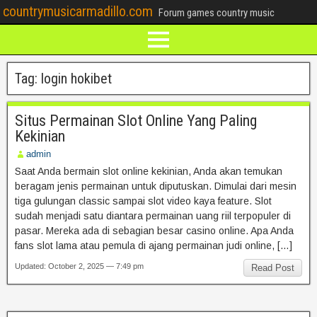
countrymusicarmadillo.com
Forum games country music
Tag:
login hokibet
Situs Permainan Slot Online Yang Paling
Kekinian
admin
Saat Anda bermain slot online kekinian, Anda akan temukan
beragam jenis permainan untuk diputuskan. Dimulai dari mesin
tiga gulungan classic sampai slot video kaya feature. Slot
sudah menjadi satu diantara permainan uang riil terpopuler di
pasar. Mereka ada di sebagian besar casino online. Apa Anda
fans slot lama atau pemula di ajang permainan judi online, […]
Updated: October 2, 2025 — 7:49 pm
Read Post