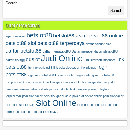
Search
Search
Query Pencarian
betslot88
betslot88 asia
betslot88 online
agen niagabet
betslot88 slot
betslot88 terpercaya
daftar bandar slot
daftar betslot88
daftar merpatislot88
Daftar niagabet
daftar playslot88
Judi Online
ggslot
link
daftar slotsgg
Link Alternatif niagabet
betslot88
login
link merpatislot88
link pola slot gacor
link slotsgg
betslot88
login merpatislot88
Login niagabet
login slotsgg
merpatislot88
merpati slot88
merpatislot88 slot
niagabet
niagabet Online
niaga slot
niagaslot
panduan domino online terbaik
pemain slot terbaik
playking online
playking
terpercaya
pola slot gacor
pola slot gacor asia
pola slot gacor online
pola slot gacor
Slot Online
slot
situs slot terbaik
slotsgg
slotsgg asia
slotsgg
online
slotsgg slot
slotsgg terpercaya