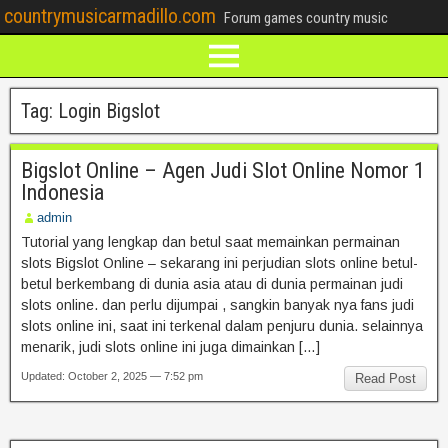
countrymusicarmadillo.com
Forum games country music
Tag:
Login Bigslot
Bigslot Online – Agen Judi Slot Online Nomor 1
Indonesia
admin
Tutorial yang lengkap dan betul saat memainkan permainan
slots Bigslot Online – sekarang ini perjudian slots online betul-
betul berkembang di dunia asia atau di dunia permainan judi
slots online. dan perlu dijumpai , sangkin banyak nya fans judi
slots online ini, saat ini terkenal dalam penjuru dunia. selainnya
menarik, judi slots online ini juga dimainkan […]
Updated: October 2, 2025 — 7:52 pm
Read Post