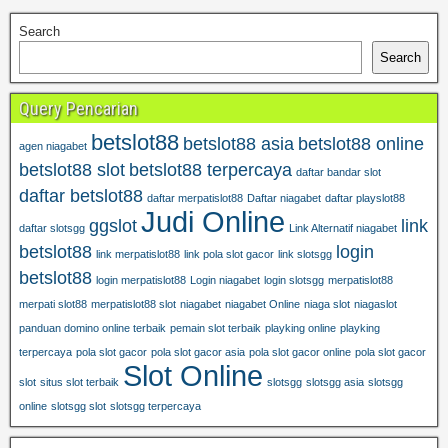
Search
Search
Query Pencarian
betslot88
betslot88 asia
betslot88 online
agen niagabet
betslot88 slot
betslot88 terpercaya
daftar bandar slot
daftar betslot88
daftar merpatislot88
Daftar niagabet
daftar playslot88
Judi Online
ggslot
link
daftar slotsgg
Link Alternatif niagabet
betslot88
login
link merpatislot88
link pola slot gacor
link slotsgg
betslot88
login merpatislot88
Login niagabet
login slotsgg
merpatislot88
merpati slot88
merpatislot88 slot
niagabet
niagabet Online
niaga slot
niagaslot
panduan domino online terbaik
pemain slot terbaik
playking online
playking
terpercaya
pola slot gacor
pola slot gacor asia
pola slot gacor online
pola slot gacor
Slot Online
slot
situs slot terbaik
slotsgg
slotsgg asia
slotsgg
online
slotsgg slot
slotsgg terpercaya