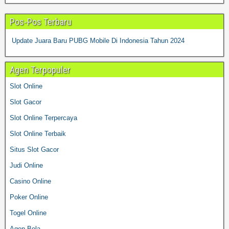
Pos-Pos Terbaru
Update Juara Baru PUBG Mobile Di Indonesia Tahun 2024
Agen Terpopuler
Slot Online
Slot Gacor
Slot Online Terpercaya
Slot Online Terbaik
Situs Slot Gacor
Judi Online
Casino Online
Poker Online
Togel Online
Agen Bola