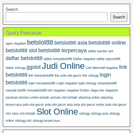
Search
Search
Query Pencarian
betslot88
betslot88 asia
betslot88 online
agen niagabet
betslot88 slot
betslot88 terpercaya
daftar bandar slot
daftar betslot88
daftar merpatislot88
Daftar niagabet
daftar playslot88
Judi Online
ggslot
link
daftar slotsgg
Link Alternatif niagabet
betslot88
login
link merpatislot88
link pola slot gacor
link slotsgg
betslot88
login merpatislot88
Login niagabet
login slotsgg
merpatislot88
merpati slot88
merpatislot88 slot
niagabet
niagabet Online
niaga slot
niagaslot
panduan domino online terbaik
pemain slot terbaik
playking online
playking
terpercaya
pola slot gacor
pola slot gacor asia
pola slot gacor online
pola slot gacor
Slot Online
slot
situs slot terbaik
slotsgg
slotsgg asia
slotsgg
online
slotsgg slot
slotsgg terpercaya