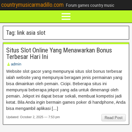
countrymusicarmadillo.com
Forum games country music
Tag:
link asia slot
Situs Slot Online Yang Menawarkan Bonus
Terbesar Hari Ini
admin
Website slot gacor yang mempunyai situs slot bonus terbesar
ialah website yang mempunyai beragam jenis permainan yang
bisa dimainkan oleh pemain. Cicipi. Beberapa situs ini
mempunyai beberapa jekpot yang ada untuk dimenangi oleh
pemain. Jekpot ini dapat besar sekali, membuat kompetisi jadi
ketat. Bila Anda ingin bermain games poker di handphone, Anda
bisa mengambil aplikasi […]
Updated: October 2, 2025 — 7:53 pm
Read Post