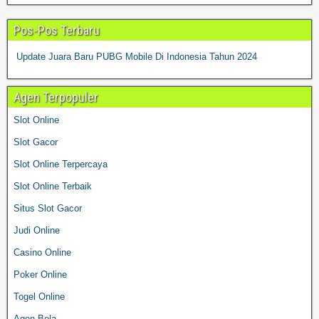
Pos-Pos Terbaru
Update Juara Baru PUBG Mobile Di Indonesia Tahun 2024
Agen Terpopuler
Slot Online
Slot Gacor
Slot Online Terpercaya
Slot Online Terbaik
Situs Slot Gacor
Judi Online
Casino Online
Poker Online
Togel Online
Agen Bola