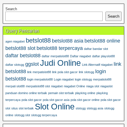
Search
Search
Query Pencarian
betslot88
betslot88 asia
betslot88 online
agen niagabet
betslot88 slot
betslot88 terpercaya
daftar bandar slot
daftar betslot88
daftar merpatislot88
Daftar niagabet
daftar playslot88
Judi Online
ggslot
link
daftar slotsgg
Link Alternatif niagabet
betslot88
login
link merpatislot88
link pola slot gacor
link slotsgg
betslot88
login merpatislot88
Login niagabet
login slotsgg
merpatislot88
merpati slot88
merpatislot88 slot
niagabet
niagabet Online
niaga slot
niagaslot
panduan domino online terbaik
pemain slot terbaik
playking online
playking
terpercaya
pola slot gacor
pola slot gacor asia
pola slot gacor online
pola slot gacor
Slot Online
slot
situs slot terbaik
slotsgg
slotsgg asia
slotsgg
online
slotsgg slot
slotsgg terpercaya