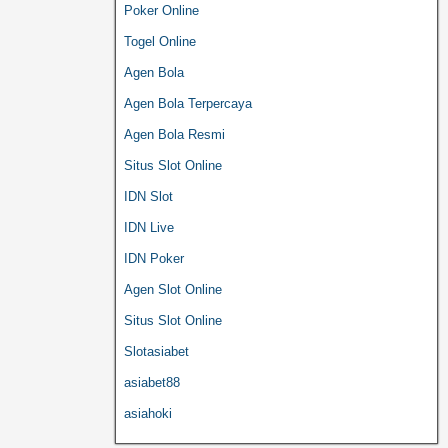
Poker Online
Togel Online
Agen Bola
Agen Bola Terpercaya
Agen Bola Resmi
Situs Slot Online
IDN Slot
IDN Live
IDN Poker
Agen Slot Online
Situs Slot Online
Slotasiabet
asiabet88
asiahoki