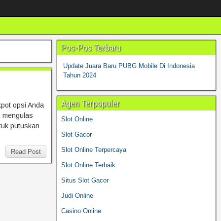
Pos-Pos Terbaru
Update Juara Baru PUBG Mobile Di Indonesia
Tahun 2024
Agen Terpopuler
pot opsi Anda
an mengulas
Slot Online
ntuk putuskan
Slot Gacor
Slot Online Terpercaya
Read Post
Slot Online Terbaik
Situs Slot Gacor
Judi Online
Casino Online