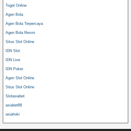
Togel Online
Agen Bola
Agen Bola Terpercaya
Agen Bola Resmi
Situs Slot Online
IDN Slot
IDN Live
IDN Poker
Agen Slot Online
Situs Slot Online
Slotasiabet
asiabet88
asiahoki