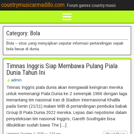
countrymusicarmadillo.com
Forum games country music
Category:
Bola
Bola – situs yang menyajikan seputar informasi pertandingan sepak
bola besar di dunia.
Timnas Inggris Siap Membawa Pulang Piala
Dunia Tahun Ini
admin
Timnas Inggris piala dunia akan mengawali keinginan mereka
untuk memenangi Piala Dunia ke-2 semenjak 1966 dengan laga
menantang tim nasional Iran di Stadion Internasional Khalifa
pada Senin (21/11) malam WIB di pertandingan pembuka babak
Group B Piala Dunia 2022 mereka. Lepas dari nepotisme dalam
penyeleksian tim nasional Inggris, Gareth Southgate bisa
dibuktikan sudah bawa The […]
Updated: October 2, 2025 — 7:54 pm